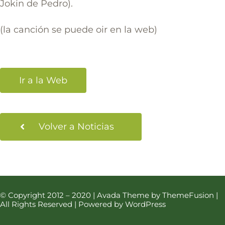
Jokin de Pedro).
(la canción se puede oir en la web)
Ir a la Web
Volver a Noticias
© Copyright 2012 – 2020 | Avada Theme by ThemeFusion |
All Rights Reserved | Powered by WordPress