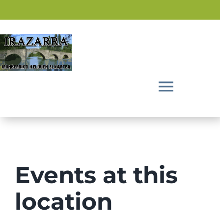
Saltar
al
contenido
Toggl
Navig
Inicio
La Asociación
Events at this
Actividades
location