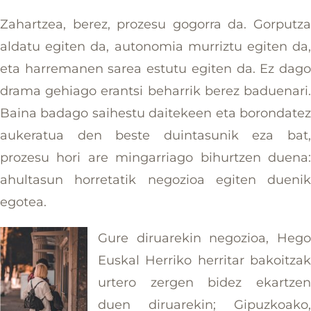
Zahartzea, berez, prozesu gogorra da. Gorputz
aldatu egiten da, autonomia murriztu egiten da
eta harremanen sarea estutu egiten da. Ez dag
drama gehiago erantsi beharrik berez baduenari
Baina badago saihestu daitekeen eta borondate
aukeratua den beste duintasunik eza bat
prozesu hori are mingarriago bihurtzen duena
ahultasun horretatik negozioa egiten dueni
egotea.
Gure diruarekin negozioa, Heg
Euskal Herriko herritar bakoitza
urtero zergen bidez ekartze
duen diruarekin; Gipuzkoako