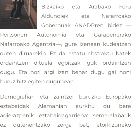
Bizkaiko eta Arabako For
Aldundiek, eta Nafarroak
Gobernuak ANADPren bidez 
Pertsonen Autonomia eta Garapenerak
Nafarroako Agentzia—, gure izenean kudeatze
duten diruarekin. Ez da estatu abstraktu bate
ordaintzen dituela egoitzak: guk ordaintze
dugu. Eta hori argi izan behar dugu gai hon
buruz hitz egiten dugunean.
Demografiari eta zaintzei buruzko Europak
eztabaidak Alemanian aurkitu du ber
adierazpenik eztabaidagarriena: seme-alabari
ez dutenentzako zerga bat, etorkizunek