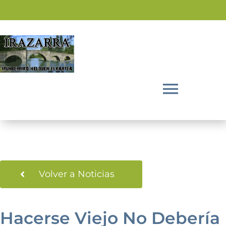
Saltar
al
contenido
Toggl
Navig
Inicio
La Asociación
Volver a Noticias
Actividades
Hacerse Viejo No Debería