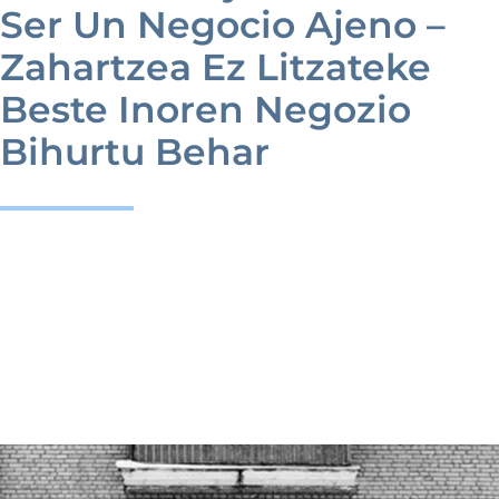
Noticias
Ser Un Negocio Ajeno –
Zahartzea Ez Litzateke
Galería
Beste Inoren Negozio
Bihurtu Behar
Contacto