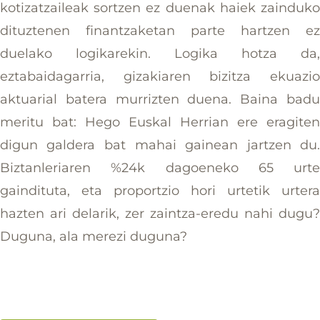
kotizatzaileak sortzen ez duenak haiek zainduk
dituztenen finantzaketan parte hartzen e
duelako logikarekin. Logika hotza da
eztabaidagarria, gizakiaren bizitza ekuazi
aktuarial batera murrizten duena. Baina bad
meritu bat: Hego Euskal Herrian ere eragite
digun galdera bat mahai gainean jartzen du
Biztanleriaren %24k dagoeneko 65 urt
gaindituta, eta proportzio hori urtetik urter
hazten ari delarik, zer zaintza-eredu nahi dugu
Duguna, ala merezi duguna?