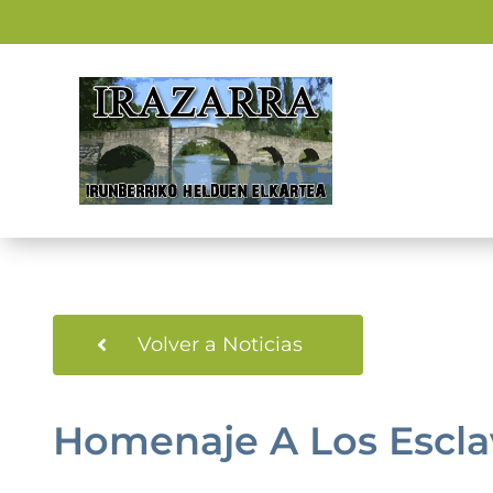
Saltar
al
contenido
Volver a Noticias
Homenaje A Los Esclav