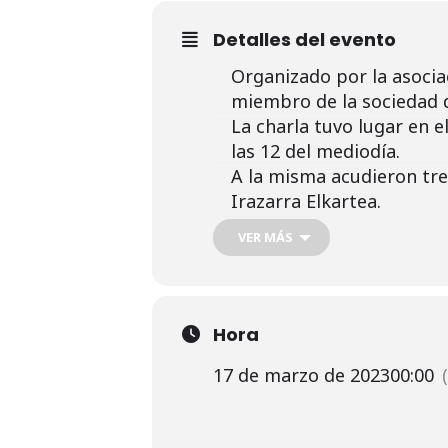
Detalles del evento
Organizado por la asociac
miembro de la sociedad d
La charla tuvo lugar en e
las 12 del mediodía.
A la misma acudieron trei
Irazarra Elkartea.
Concretamente 20 mujer
VER MÁS
La charla fue muy intere
A la salida de la charla 
persona impartiera más 
Así mismo manifestaron s
Hora
17 de marzo de 2023
00:00