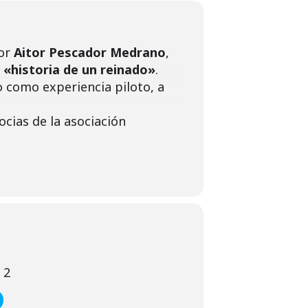
dor
Aitor Pescador Medrano
,
 «historia de un reinado»
.
do como experiencia piloto, a
ocias de la asociación
loquio final.
 que les gustaría que esta
 2