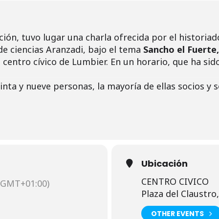
ión, tuvo lugar una charla ofrecida por el historia
e ciencias Aranzadi, bajo el tema
Sancho el Fuerte,
l centro cívico de Lumbier. En un horario, que ha si
nta y nueve personas, la mayoría de ellas socios y s
es y 19 hombres.
sante, muy amena y se participó activamente en el co
varias personas que participaron en la misma dijeron
charlas.
u contento con el horario establecido.
Ubicación
CENTRO CIVICO
(GMT+01:00)
Plaza del Claustro,
OTHER EVENTS