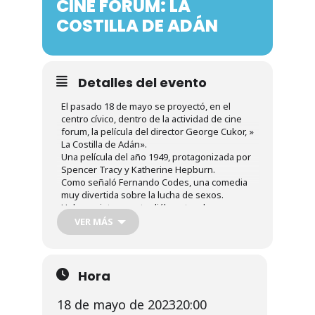
CINE FÓRUM: LA
Noticias
COSTILLA DE ADÁN
Galería
Detalles del evento
Contacto
El pasado 18 de mayo se proyectó, en el
centro cívico, dentro de la actividad de cine
forum, la película del director George Cukor, »
La Costilla de Adán».
Una película del año 1949, protagonizada por
Spencer Tracy y Katherine Hepburn.
Como señaló Fernando Codes, una comedia
muy divertida sobre la lucha de sexos.
Hubo un interesante diálogo tras la
proyección de la película, en el que quedó de
VER MÁS
manifiesto los diálogos tan interesantes y en
los que se observan los papeles de la mujer
y la lucha y las trabas que supone alcanzar la
igualdad entre hombres y mujeres.
Hora
A esta proyección acudieron 31 personas, 10
hombres y 21 mujeres.
18 de mayo de 2023
20:00