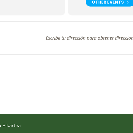
OTHER EVENTS
se
a Elkartea