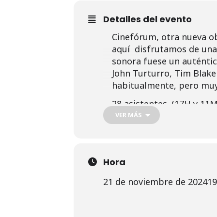
Detalles del evento
Cinefórum, otra nueva ob
aquí disfrutamos de una 
sonora fuese un auténtic
John Turturro, Tim Blak
habitualmente, pero muy
28 asistentes. (17H y 11M
VER MÁS
Hora
21 de noviembre de 2024
19