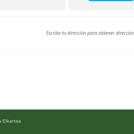
se
a Elkartea