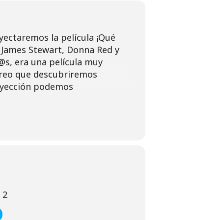
oyectaremos la película ¡Qué
de James Stewart, Donna Red y
@s, era una película muy
 creo que descubriremos
royección podemos
 2