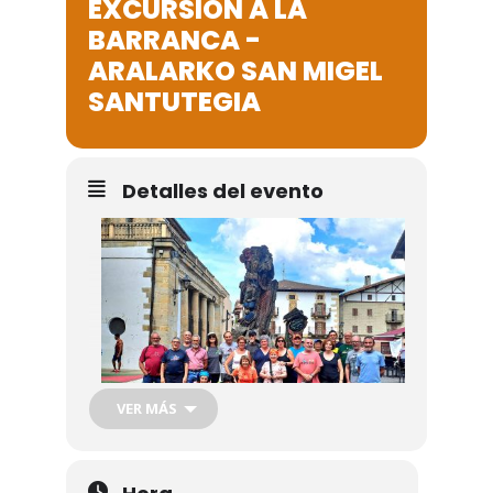
EXCURSION A LA
Noticias
BARRANCA -
ARALARKO SAN MIGEL
Galería
SANTUTEGIA
Contacto
Detalles del evento
VER MÁS
Excursión a la Barranca – Aralarko San