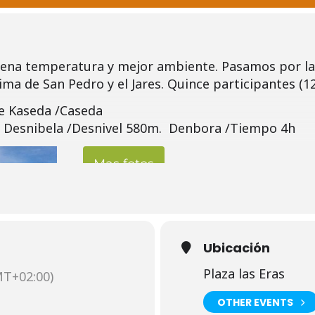
ena temperatura y mejor ambiente. Pasamos por la e
ima de San Pedro y el Jares. Quince participantes (1
de Kaseda /Caseda
. Desnibela /Desnivel 580m. Denbora /Tiempo 4h
Mas fotos
Enlace a la ruta en Wikiloc
Ubicación
Plaza las Eras
T+02:00)
OTHER EVENTS