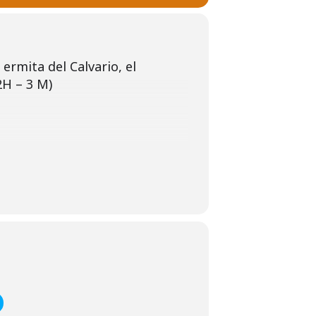
rmita del Calvario, el
2H – 3 M)