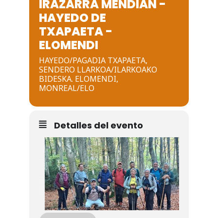
IRAZARRA MENDIAN -
Noticias
HAYEDO DE
TXAPAETA -
Galería
ELOMENDI
HAYEDO/PAGADIA TXAPAETA,
Contacto
SENDERO LLARKOA/ILARKOAKO
BIDESKA. ELOMENDI,
MONREAL/ELO
Detalles del evento