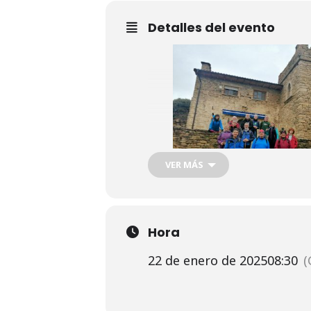
Detalles del evento
VER MÁS
Salida del Grupo por la 
Hora
temperatura. 14 partici
22 de enero de 2025
08:30
(
Mas fotos