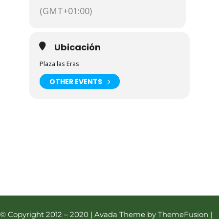
Oronz/Orontze.
(GMT+01:00)
Mas fotos
Ubicación
Track en Wikiloc
Plaza las Eras
OTHER EVENTS
© Copyright 2012 – 2020 | Avada Theme by ThemeFusion |