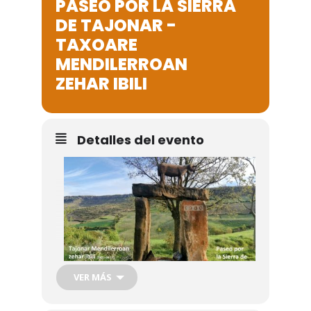
PASEO POR LA SIERRA
Noticias
DE TAJONAR -
TAXOARE
Galería
MENDILERROAN
ZEHAR IBILI
Contacto
Detalles del evento
VER MÁS