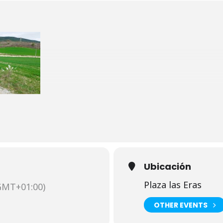
imos a dar una vuelta por Bordablanca.
nque empezamos con un poco de txirimiri , el tiempo
de un gran paseo de 11 km sin desnivel. (7H y 1M)
Ubicación
Plaza las Eras
GMT+01:00)
OTHER EVENTS