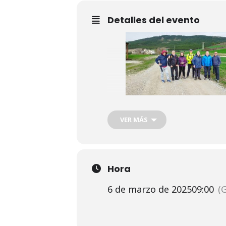
Detalles del evento
El jueves 6 de marzo sal
VER MÁS
Es un terreno llano y au
participantes, disfrutar 
Hora
Recorrido del paseo
6 de marzo de 2025
09:00
(