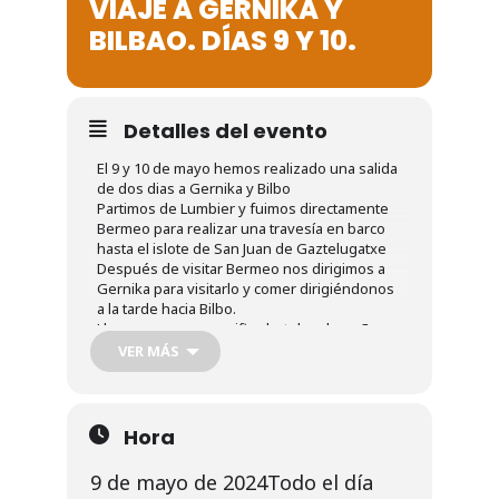
VIAJE A GERNIKA Y
Noticias
BILBAO. DÍAS 9 Y 10.
Galería
Detalles del evento
Contacto
El 9 y 10 de mayo hemos realizado una salida
de dos dias a Gernika y Bilbo
Partimos de Lumbier y fuimos directamente
Bermeo para realizar una travesía en barco
hasta el islote de San Juan de Gaztelugatxe
Después de visitar Bermeo nos dirigimos a
Gernika para visitarlo y comer dirigiéndonos
a la tarde hacia Bilbo.
Llegamos a un magnifico hotel y a la mañana
siguiente unos visitamos el museo de Bellas
VER MÁS
Artes y otros el Guggenheim.
Paseo por Bilbo, comida y visita guiada para
acabar regresando a Lumbier
Estuvimos 24 socios (12 H – 12 M)
Hora
9 de mayo de 2024
Todo el día